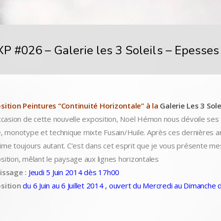
P #026 – Galerie les 3 Soleils – Epesses 
sition Peintures “Continuité Horizontale” à la
Galerie Les 3 Sole
ccasion de cette nouvelle exposition, Noël Hémon nous dévoile ses to
e, monotype et technique mixte Fusain/Huile. Après ces dernières a
ime toujours autant. C’est dans cet esprit que je vous présente mes
sition, mêlant le paysage aux lignes horizontales
issage :
Jeudi 5 Juin 2014 dès 17h00
sition
du 6 Juin au 6 Juillet 2014 , ouvert du Mercredi au Dimanch