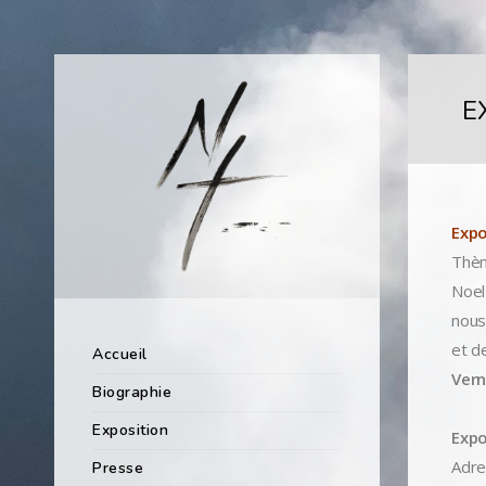
E
Expo
Thèm
Noel
nous
et d
Accueil
Vern
Biographie
Exposition
Expo
Adre
Presse